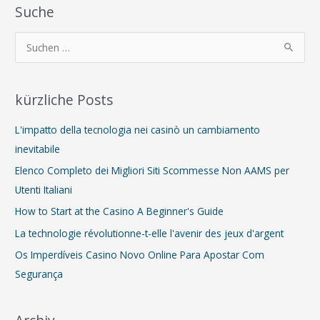
Suche
S
u
c
kürzliche Posts
h
e
L'impatto della tecnologia nei casinò un cambiamento
n
inevitabile
n
Elenco Completo dei Migliori Siti Scommesse Non AAMS per
a
Utenti Italiani
c
How to Start at the Casino A Beginner's Guide
h
La technologie révolutionne-t-elle l'avenir des jeux d'argent
:
Os Imperdíveis Casino Novo Online Para Apostar Com
Segurança