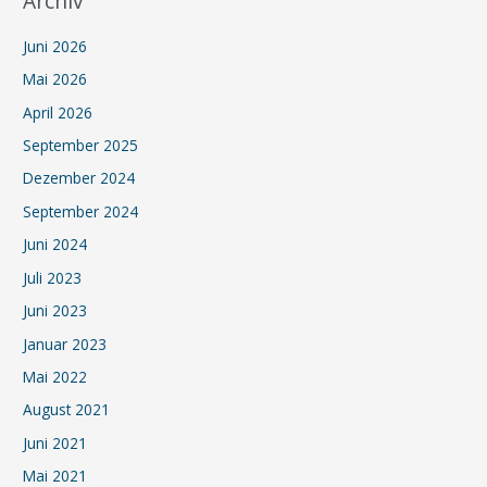
Archiv
Juni 2026
Mai 2026
April 2026
September 2025
Dezember 2024
September 2024
Juni 2024
Juli 2023
Juni 2023
Januar 2023
Mai 2022
August 2021
Juni 2021
Mai 2021