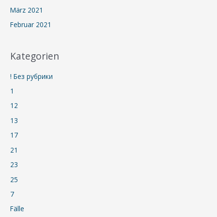
März 2021
Februar 2021
Kategorien
! Без рубрики
1
12
13
17
21
23
25
7
Fälle