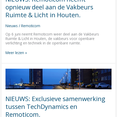
de
opnieuw deel aan de Vakbeurs
Vakbeurs
Ruimte
Ruimte & Licht in Houten.
&
Licht
Nieuws
/
Remoticom
in
Houten.
Op 6 juni neemt Remoticom weer deel aan de Vakbeurs
Ruimte & Licht in Houten, de vakbeurs voor openbare
verlichting en techniek in de openbare ruimte.
Meer lezen »
NIEUWS:
Exclusieve
samenwerking
tussen
TechDynamics
en
NIEUWS: Exclusieve samenwerking
Remoticom.
tussen TechDynamics en
Remoticom.