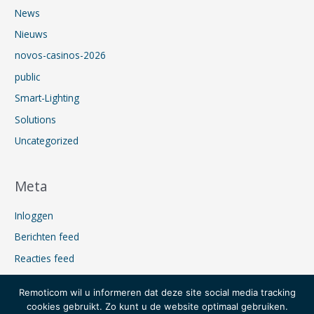
News
Nieuws
novos-casinos-2026
public
Smart-Lighting
Solutions
Uncategorized
Meta
Inloggen
Berichten feed
Reacties feed
WordPress.org
Remoticom wil u informeren dat deze site social media tracking
cookies gebruikt. Zo kunt u de website optimaal gebruiken.