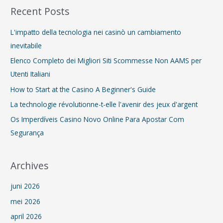
e
Recent Posts
k
e
L'impatto della tecnologia nei casinò un cambiamento
n
inevitabile
n
Elenco Completo dei Migliori Siti Scommesse Non AAMS per
a
Utenti Italiani
a
How to Start at the Casino A Beginner's Guide
r
La technologie révolutionne-t-elle l'avenir des jeux d'argent
:
Os Imperdíveis Casino Novo Online Para Apostar Com
Segurança
Archives
juni 2026
mei 2026
april 2026