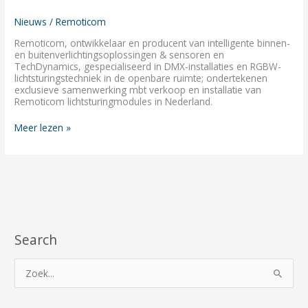
Nieuws
/
Remoticom
Remoticom, ontwikkelaar en producent van intelligente binnen-
en buitenverlichtingsoplossingen & sensoren en
TechDynamics, gespecialiseerd in DMX-installaties en RGBW-
lichtsturingstechniek in de openbare ruimte; ondertekenen
exclusieve samenwerking mbt verkoop en installatie van
Remoticom lichtsturingmodules in Nederland.
Meer lezen »
Search
Z
o