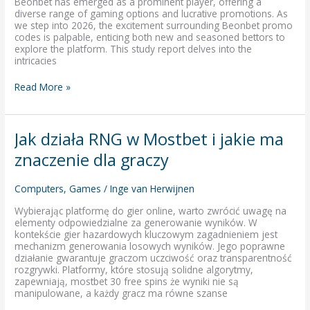
Beonbet has emerged as a prominent player, offering a
diverse range of gaming options and lucrative promotions. As
we step into 2026, the excitement surrounding Beonbet promo
codes is palpable, enticing both new and seasoned bettors to
explore the platform. This study report delves into the
intricacies
Read More »
Jak
Jak działa RNG w Mostbet i jakie ma
działa
znaczenie dla graczy
RNG
w
Mostbet
Computers, Games
/
Inge van Herwijnen
i
jakie
Wybierając platformę do gier online, warto zwrócić uwagę na
ma
elementy odpowiedzialne za generowanie wyników. W
znaczenie
kontekście gier hazardowych kluczowym zagadnieniem jest
dla
mechanizm generowania losowych wyników. Jego poprawne
graczy
działanie gwarantuje graczom uczciwość oraz transparentność
rozgrywki. Platformy, które stosują solidne algorytmy,
zapewniają, mostbet 30 free spins że wyniki nie są
manipulowane, a każdy gracz ma równe szanse