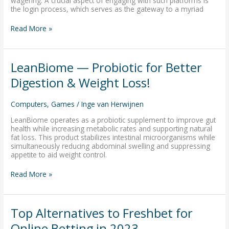
wagering. A crucial aspect of engaging with such platforms is
the login process, which serves as the gateway to a myriad
Read More »
LeanBiome
LeanBiome — Probiotic for Better
—
Digestion & Weight Loss!
Probiotic
for
Better
Computers, Games
/
Inge van Herwijnen
Digestion
&
LeanBiome operates as a probiotic supplement to improve gut
Weight
health while increasing metabolic rates and supporting natural
Loss!
fat loss. This product stabilizes intestinal microorganisms while
simultaneously reducing abdominal swelling and suppressing
appetite to aid weight control.
Read More »
Top
Top Alternatives to Freshbet for
Alternatives
Online Betting in 2023
to