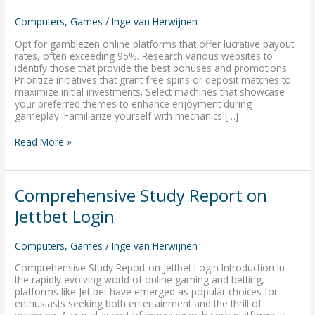
Jackpot
Slots
Computers, Games
/
Inge van Herwijnen
at
GambleZen
Opt for gamblezen online platforms that offer lucrative payout
Online
rates, often exceeding 95%. Research various websites to
Casino
identify those that provide the best bonuses and promotions.
Prioritize initiatives that grant free spins or deposit matches to
maximize initial investments. Select machines that showcase
your preferred themes to enhance enjoyment during
gameplay. Familiarize yourself with mechanics […]
Read More »
Comprehensive
Comprehensive Study Report on
Study
Jettbet Login
Report
on
Jettbet
Computers, Games
/
Inge van Herwijnen
Login
Comprehensive Study Report on Jettbet Login Introduction In
the rapidly evolving world of online gaming and betting,
platforms like Jettbet have emerged as popular choices for
enthusiasts seeking both entertainment and the thrill of