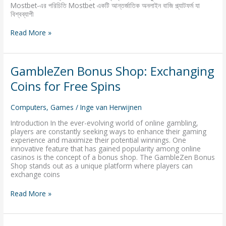
Mostbet-এর পরিচিতি Mostbet একটি আন্তর্জাতিক অনলাইন বাজি প্ল্যাটফর্ম যা
বিশ্বব্যাপী
Read More »
GambleZen
GambleZen Bonus Shop: Exchanging
Bonus
Coins for Free Spins
Shop:
Exchanging
Coins
Computers, Games
/
Inge van Herwijnen
for
Free
Introduction In the ever-evolving world of online gambling,
Spins
players are constantly seeking ways to enhance their gaming
experience and maximize their potential winnings. One
innovative feature that has gained popularity among online
casinos is the concept of a bonus shop. The GambleZen Bonus
Shop stands out as a unique platform where players can
exchange coins
Read More »