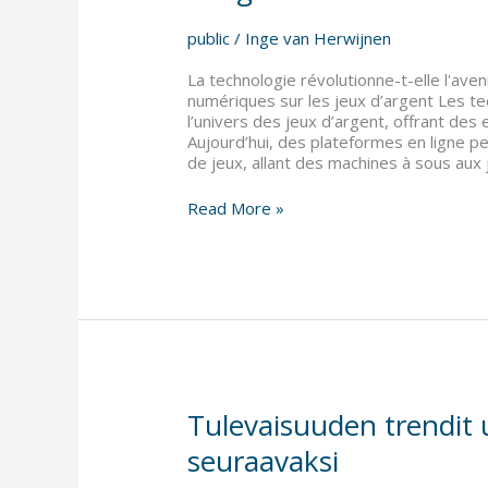
t-
elle
public
/
Inge van Herwijnen
l'avenir
des
La technologie révolutionne-t-elle l'ave
jeux
numériques sur les jeux d’argent Les 
d'argent
l’univers des jeux d’argent, offrant des
Aujourd’hui, des plateformes en ligne p
de jeux, allant des machines à sous aux
Read More »
Tulevaisuuden
Tulevaisuuden trendit 
trendit
seuraavaksi
uhkapelissä
mitä