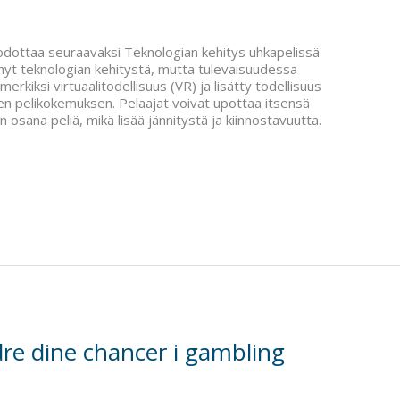
odottaa seuraavaksi Teknologian kehitys uhkapelissä
nyt teknologian kehitystä, mutta tulevaisuudessa
rkiksi virtuaalitodellisuus (VR) ja lisätty todellisuus
isen pelikokemuksen. Pelaajat voivat upottaa itsensä
n osana peliä, mikä lisää jännitystä ja kiinnostavuutta.
edre dine chancer i gambling