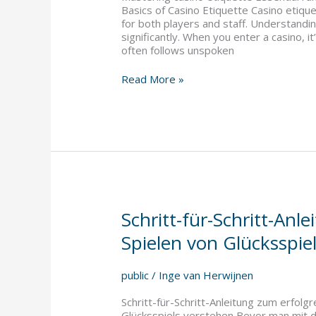
enjoyable
Basics of Casino Etiquette Casino etique
experience
for both players and staff. Understandi
significantly. When you enter a casino, 
often follows unspoken
Read More »
Schritt-
Schritt-für-Schritt-Anl
für-
Spielen von Glücksspie
Schritt-
Anleitung
zum
public
/
Inge van Herwijnen
erfolgreichen
Spielen
Schritt-für-Schritt-Anleitung zum erfol
von
Glücksspiels verstehen Bevor man mit de