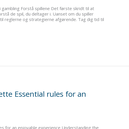
 gambling Forstå spillene Det første skridt til at
rstå de spil, du deltager i. Uanset om du spiller
til reglerne og strategierne afgørende. Tag dig tid til
tte Essential rules for an
les for an enjoyable experience Understanding the